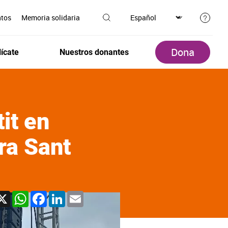
ntos
Memoria solidaria
Dona
ícate
Nuestros donantes
tit en
ra Sant
X
WhatsApp
Facebook
LinkedIn
Email