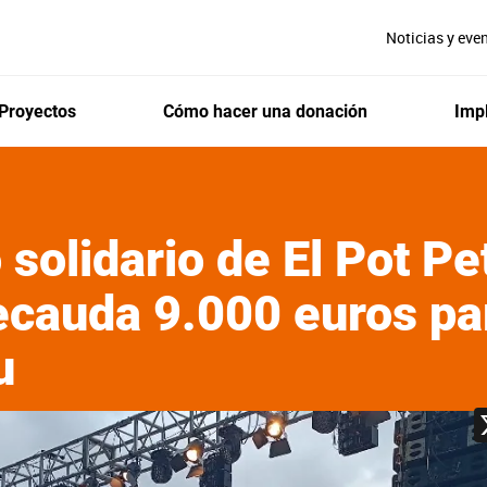
Noticias y eve
Proyectos
Cómo hacer una donación
Impl
 solidario de El Pot Pe
ecauda 9.000 euros pa
u