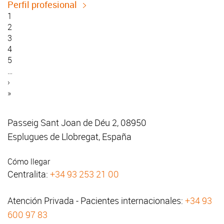
Perfil profesional
Página
1
actual
Página
2
Paginación
Página
3
Página
4
Página
5
…
Siguiente
›
página
Última
»
página
Passeig Sant Joan de Déu 2, 08950
Esplugues de Llobregat, España
Cómo llegar
Centralita:
+34 93 253 21 00
Atención Privada - Pacientes internacionales:
+34 93
600 97 83