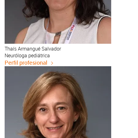
Thaís
Armangué Salvador
Neuróloga pediátrica
Perfil profesional