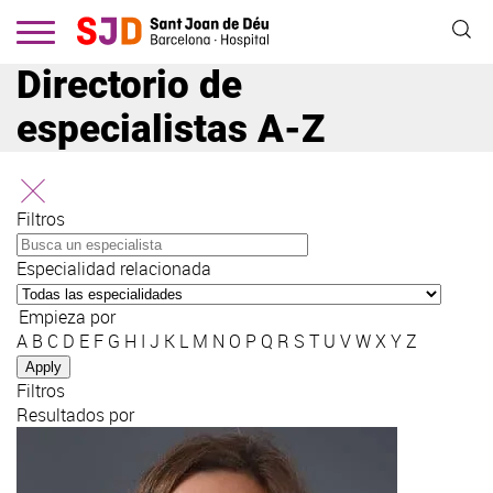
Pasar
al
contenido
Directorio de
principal
especialistas A-Z
Filtros
Especialidad relacionada
Empieza por
A
B
C
D
E
F
G
H
I
J
K
L
M
N
O
P
Q
R
S
T
U
V
W
X
Y
Z
Filtros
Resultados por