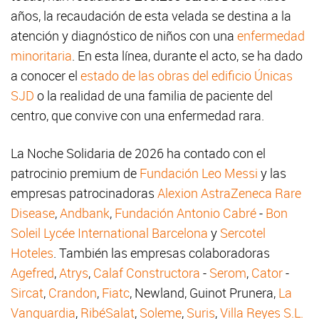
años, la recaudación de esta velada se destina a la
atención y diagnóstico de niños con una
enfermedad
minoritaria
. En esta línea, durante el acto, se ha dado
a conocer el
estado de las obras del edificio Únicas
SJD
o la realidad de una familia de paciente del
centro, que convive con una enfermedad rara.
La Noche Solidaria de 2026 ha contado con el
patrocinio premium de
Fundación Leo Messi
y las
empresas patrocinadoras
Alexion AstraZeneca Rare
Disease
,
Andbank
,
Fundación Antonio Cabré
-
Bon
Soleil Lycée International Barcelona
y
Sercotel
Hoteles
. También las empresas colaboradoras
Agefred
,
Atrys
,
Calaf Constructora
-
Serom
,
Cator
-
Sircat
,
Crandon
,
Fiatc
, Newland, Guinot Prunera,
La
Vanguardia
,
RibéSalat
,
Soleme
,
Suris
,
Villa Reyes S.L.