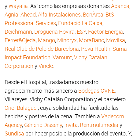
y
Wayalia
. Así como las empresas donantes
Abanca
,
Agnia
,
Ahead
,
Alfa Instalaciones
,
BonÀrea
,
BtS
Professional Services
,
Fundació La Caixa
,
Deichmann
,
Droguería Rovira
,
E&Y
,
Factor Energia
,
Ferrer&Ojeda
,
Mango
,
Minoryx
,
MoraBanc
,
Movilsa
,
Real Club de Polo de Barcelona
,
Reva Health
,
Suma
Impact Foundation
,
Vamunt
,
Vichy Catalan
Corporation
y
Vincle
.
Desde el Hospital, trasladamos nuestro
agradecimiento más sincero a
Bodegas CVNE
,
Villareyes, Vichy Catalán Corporation y el pastelero
Oriol Balaguer
, cuya solidaridad ha facilitado las
bebidas y postres de la cena. También a
Vadecom
Agency
,
Gèneric Disseny
,
Invita
,
Rentmultimedia
y
Sundisa
por hacer posible la producción del evento. Y,