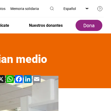
ntos
Memoria solidaria
Dona
ícate
Nuestros donantes
ian medio
X
WhatsApp
Facebook
LinkedIn
Email