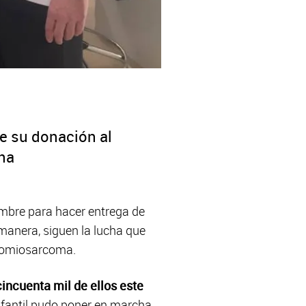
e su donación al
ona
embre para hacer entrega de
manera, siguen la lucha que
abdomiosarcoma.
incuenta mil de ellos este
nfantil pudo poner en marcha,