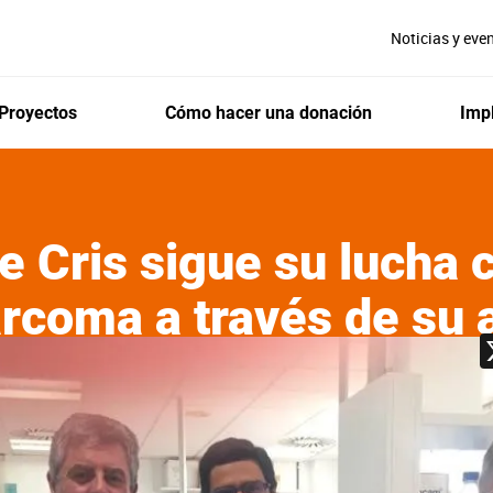
Noticias y eve
Proyectos
Cómo hacer una donación
Impl
e Cris sigue su lucha c
rcoma a través de su 