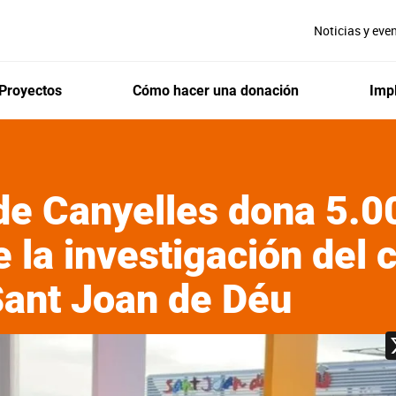
Noticias y eve
Proyectos
Cómo hacer una donación
Impl
de Canyelles dona 5.0
e la investigación del 
 Sant Joan de Déu