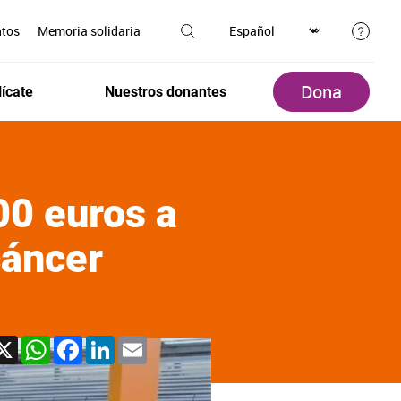
ntos
Memoria solidaria
Dona
ícate
Nuestros donantes
00 euros a
cáncer
X
WhatsApp
Facebook
LinkedIn
Email