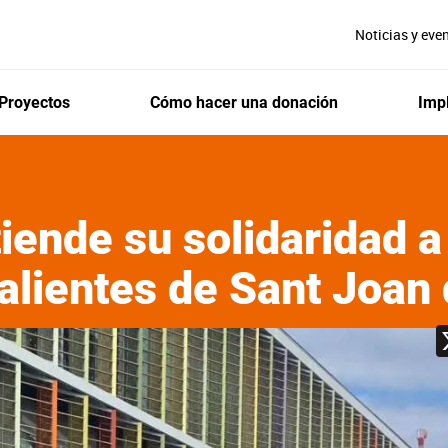
Noticias y eve
Proyectos
Cómo hacer una donación
Impl
iende su solidaridad a
alientes de Sant Joan