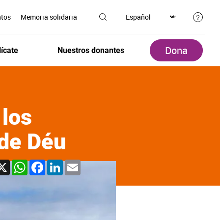
ntos
Memoria solidaria
Dona
ícate
Nuestros donantes
 los
 de Déu
X
WhatsApp
Facebook
LinkedIn
Email