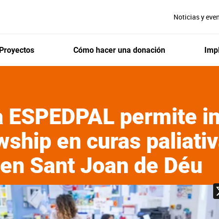
Noticias y eve
Proyectos
Cómo hacer una donación
Impl
 ESPEDPAL permite in
wship en curas paliati
 en Sant Joan de Déu