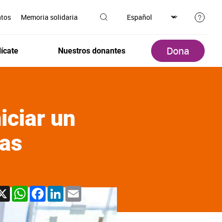
ntos
Memoria solidaria
Dona
ícate
Nuestros donantes
iciar un
vas
X
WhatsApp
Facebook
LinkedIn
Email