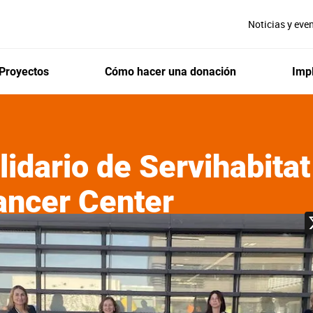
Noticias y eve
Proyectos
Cómo hacer una donación
Impl
idario de Servihabitat
ancer Center