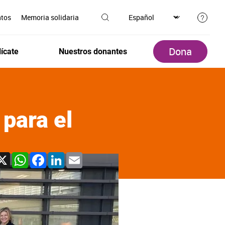
ntos
Memoria solidaria
Dona
ícate
Nuestros donantes
 para el
X
WhatsApp
Facebook
LinkedIn
Email