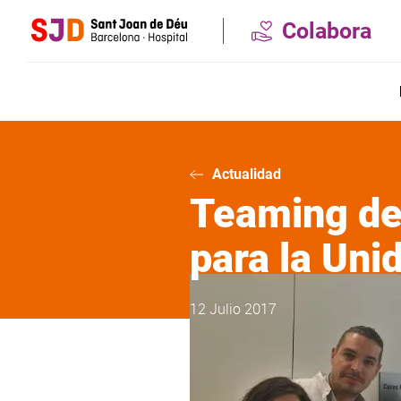
Pasar
Colabora
al
contenido
principal
Actualidad
Teaming de
para la Uni
12 Julio 2017