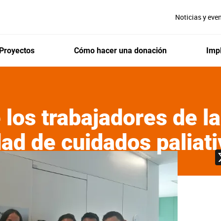
Noticias y eve
Proyectos
Cómo hacer una donación
Impl
 los trabajadores de 
dad de cuidados paliat