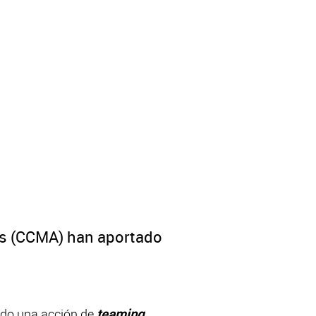
es (CCMA) han aportado
do una acción de
teaming