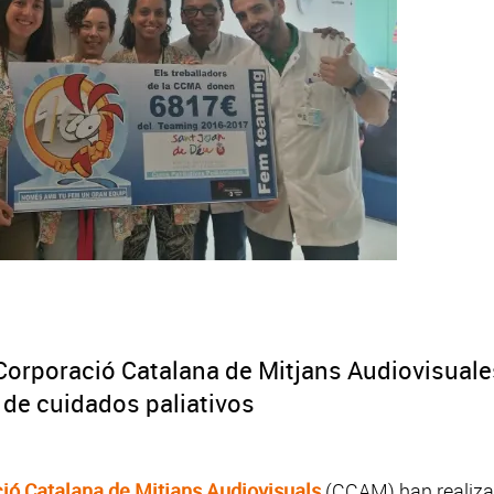
 Corporació Catalana de Mitjans Audiovisual
 de cuidados paliativos
ió Catalana de Mitjans Audiovisuals
(CCAM) han realiza