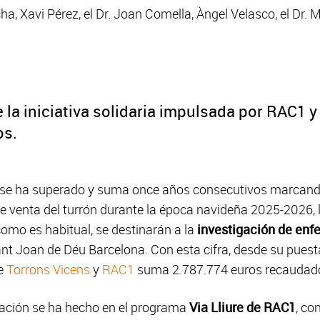
cha, Xavi Pérez, el Dr. Joan Comella, Àngel Velasco, el Dr. 
 la iniciativa solidaria impulsada por RAC1 
os.
se ha superado y suma once años consecutivos marcando
 venta del turrón durante la época navideña 2025-2026, la
omo es habitual, se destinarán a la
investigación de enf
Sant Joan de Déu Barcelona. Con esta cifra, desde su pues
re
Torrons Vicens
y
RAC1
suma 2.787.774 euros recaudad
dación se ha hecho en el programa
Via Lliure de RAC1
, co