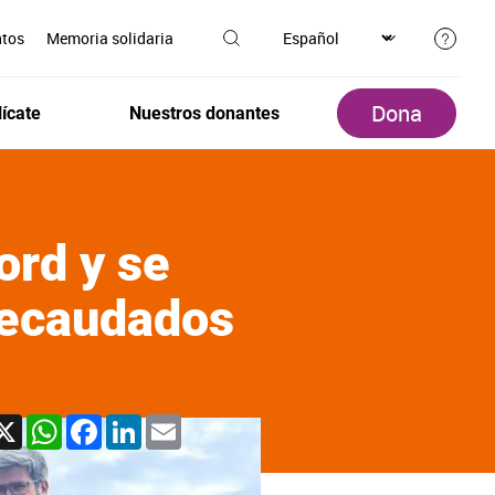
ntos
Memoria solidaria
Dona
ícate
Nuestros donantes
cord y se
 recaudados
X
WhatsApp
Facebook
LinkedIn
Email