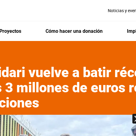
Noticias y eve
Proyectos
Cómo hacer una donación
Impl
idari vuelve a batir ré
s 3 millones de euros
iciones