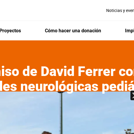
Noticias y eve
Proyectos
Cómo hacer una donación
Impl
so de David Ferrer co
es neurológicas pediá