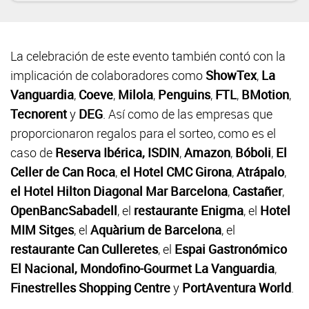
La celebración de este evento también contó con la
implicación de colaboradores como
ShowTex
,
La
Vanguardia
,
Coeve
,
Milola
,
Penguins
,
FTL
,
BMotion
,
Tecnorent
y
DEG
. Así como de las empresas que
proporcionaron regalos para el sorteo, como es el
caso de
Reserva Ibérica, ISDIN
,
Amazon
,
Bóboli
,
El
Celler de Can Roca
,
el Hotel CMC Girona
,
Atrápalo
,
el Hotel Hilton Diagonal Mar Barcelona
,
Castañer
,
OpenBancSabadell
, el
restaurante Enigma
, el
Hotel
MIM Sitges
, el
Aquàrium de Barcelona
, el
restaurante Can Culleretes
, el
Espai Gastronómico
El Nacional, Mondofino-Gourmet La Vanguardia
,
Finestrelles Shopping Centre
y
PortAventura World
.