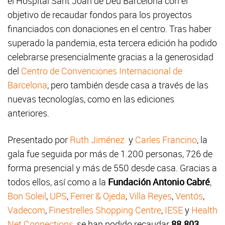
el Hospital Sant Joan de Déu Barcelona con el
objetivo de recaudar fondos para los proyectos
financiados con donaciones en el centro. Tras haber
superado la pandemia, esta tercera edición ha podido
celebrarse presencialmente gracias a la generosidad
del
Centro de Convenciones Internacional de
Barcelona
, pero también desde casa a través de las
nuevas tecnologías, como en las ediciones
anteriores.
Presentado por
Ruth Jiménez
y
Carles Francino
, la
gala fue seguida por más de 1.200 personas, 726 de
forma presencial y más de 550 desde casa. Gracias a
todos ellos, así como a la
Fundación Antonio Cabré
,
Bon Soleil
,
UPS
,
Ferrer & Ojeda
,
Villa Reyes
,
Ventós
,
Vadecom
,
Finestrelles Shopping Centre
,
IESE
y
Health
Net Connections
, se han podido recaudar
88.803