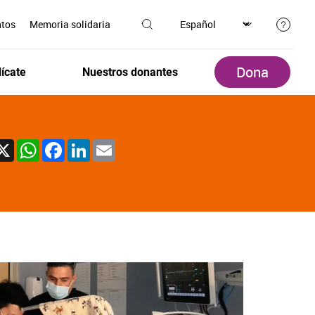
ntos
Memoria solidaria
Dona
ícate
Nuestros donantes
X
WhatsApp
Facebook
LinkedIn
Email