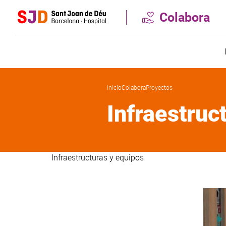
Pasar
Colabora
al
contenido
principal
Inicio
Colabora
Proyectos
Infraestruc
Infraestructuras y equipos