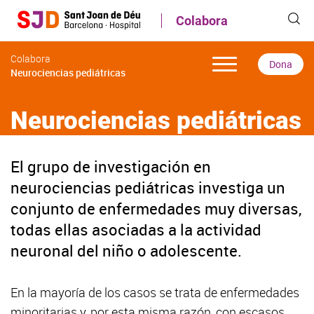
Pasar
Colabora
al
contenido
principal
Colabora
Dona
Neurociencias pediátricas
Neurociencias pediátricas
El grupo de investigación en
neurociencias pediátricas investiga un
conjunto de enfermedades muy diversas,
todas ellas asociadas a la actividad
neuronal del niño o adolescente.
En la mayoría de los casos se trata de enfermedades
minoritarias y, por esta misma razón, con escasos