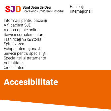
Sari
Pacienți
la
internaționali
conținutul
principal
Informații pentru pacienți
A fi pacient SJD
A doua opinie online
Servicii complementare
Planificați-vă călătoria
Spitalizarea
Echipa internațională
Servicii pentru specialiști
Specialități și tratamente
Actualitate
Cine suntem
Accesibilitate