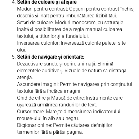
Setări de culoare și afișare
:
Moduri pentru contrast: Opțiuni pentru contrast închis,
deschis și înalt pentru îmbunătățirea lizibilității.
Setări de culoare: Moduri monocrom, cu saturație
înaltă și posibilitatea de a regla manual culoarea
textului, a titlurilor și a fundalului.
Inversarea culorilor: Inversează culorile paletei site-
ului.
Setări de navigare și orientare:
Dezactivare sunete și oprire animații: Elimină
elementele auditive și vizuale de natură să distragă
atenția.
Ascundere imagini: Permite navigarea prin conținutul
textului fără a încărca imagini.
Ghid de citire și Mască de citire: Instrumente care
ușurează urmărirea rândurilor de text.
Cursor mare: Mărește dimensiunea indicatorului
mouse-ului în alb sau negru.
Dicționar online: Permite căutarea definițiilor
termenilor fără a părăsi pagina.