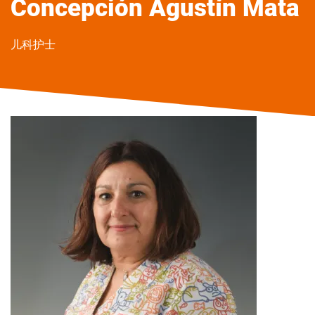
Concepción
Agustín Mata
儿科护士