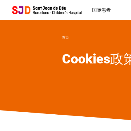
跳
转
国际患者
到
主
要
内
首页
容
Cookies政