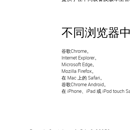
不同浏览器中的
谷歌Chrome。
Internet Explorer。
Microsoft Edge。
Mozilla Firefox。
在 Mac 上的 Safari。
谷歌Chrome Android。
在 iPhone、iPad 或 iPod touch Sa