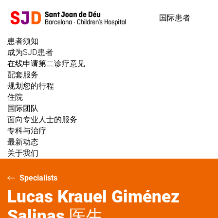
跳
转
国际患者
到
主
患者须知
要
成为SJD患者
内
在线申请第二诊疗意见
容
配套服务
规划您的行程
住院
国际团队
面向专业人士的服务
专科与治疗
最新动态
关于我们
Specialists
Lucas
Krauel Giménez
Salinas 医生