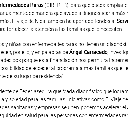
nfermedades Raras
(CIBERER), para que pueda ampliar el
anualmente, de manera que ayude a diagnosticar a más n
más, El viaje de Nica también ha aportado fondos al
Serv
ra fortalecer la atención a las familias que lo necesiten.
ños y niñas con enfermedades raras no tienen un diagnóst
cen, por ello, y en palabras de
Ángel Carracedo
, investi
ecidos porque esta financiación nos permitirá incremen
 posibilidad de acceder al programa a más familias que l
e de su lugar de residencia”.
idente de Feder, asegura que “cada diagnóstico que logra
a y soledad para las familias. Iniciativas como El Viaje 
dades sanitarias y empresas se unen, podemos acelerar el 
equidad en salud para las personas con enfermedades ra