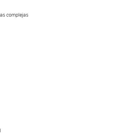
cas complejas
l