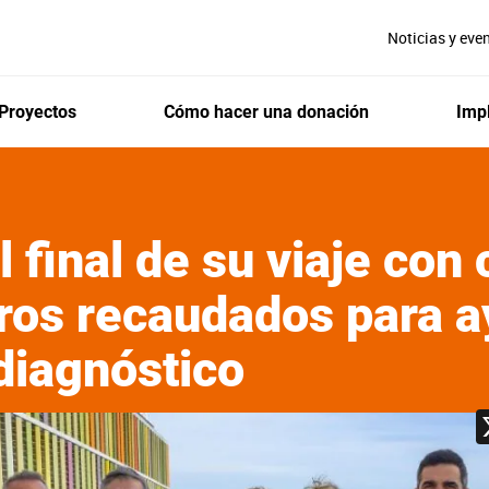
Noticias y eve
Proyectos
Cómo hacer una donación
Impl
l final de su viaje con
ros recaudados para a
 diagnóstico