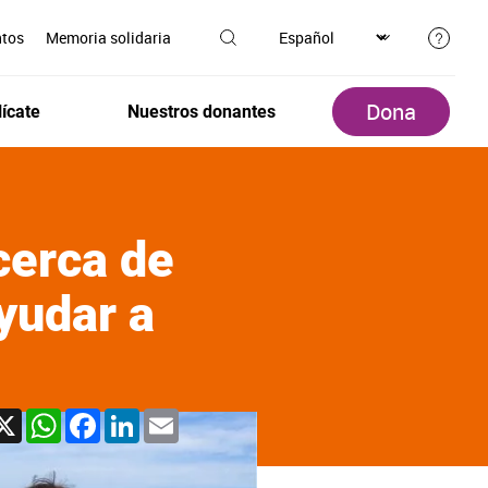
ntos
Memoria solidaria
Dona
ícate
Nuestros donantes
 cerca de
yudar a
X
WhatsApp
Facebook
LinkedIn
Email