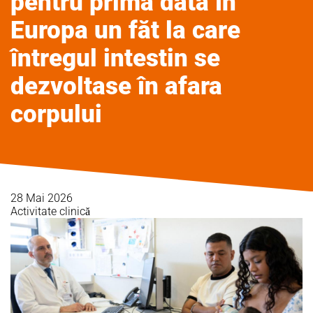
pentru prima dată în
Europa un făt la care
întregul intestin se
dezvoltase în afara
corpului
28 Mai 2026
Activitate clinică