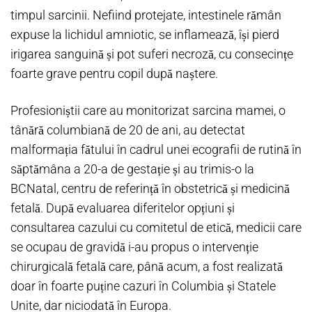
timpul sarcinii. Nefiind protejate, intestinele rămân
expuse la lichidul amniotic, se inflamează, își pierd
irigarea sanguină și pot suferi necroză, cu consecințe
foarte grave pentru copil după naștere.
Profesioniștii care au monitorizat sarcina mamei, o
tânără columbiană de 20 de ani, au detectat
malformația fătului în cadrul unei ecografii de rutină în
săptămâna a 20-a de gestație și au trimis-o la
BCNatal, centru de referință în obstetrică și medicină
fetală. După evaluarea diferitelor opțiuni și
consultarea cazului cu comitetul de etică, medicii care
se ocupau de gravidă i-au propus o intervenție
chirurgicală fetală care, până acum, a fost realizată
doar în foarte puține cazuri în Columbia și Statele
Unite, dar niciodată în Europa.