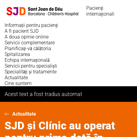
Sari
Pacienți
la
internaționali
conținutul
principal
Informații pentru pacienți
A fi pacient SJD
A doua opinie online
Servicii complementare
Planificați-vă călătoria
Spitalizarea
Echipa internațională
Servicii pentru specialiști
Specialități și tratamente
Actualitate
Cine suntem
Acest text a fost tradus automat
Actualitate
SJD și Clínic au operat