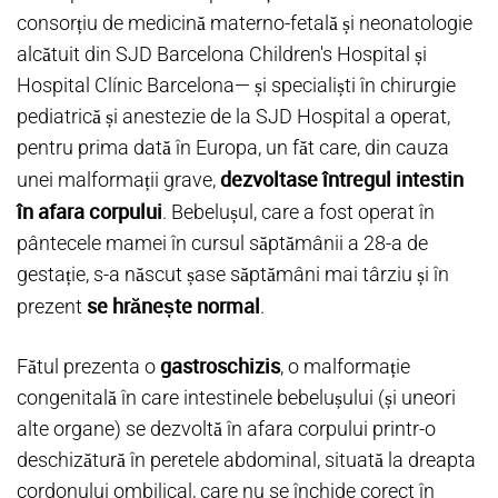
consorțiu de medicină materno-fetală și neonatologie
alcătuit din SJD Barcelona Children's Hospital și
Hospital Clínic Barcelona— și specialiști în chirurgie
pediatrică și anestezie de la SJD Hospital a operat,
pentru prima dată în Europa, un făt care, din cauza
dezvoltase întregul intestin
unei malformații grave,
în afara corpului
. Bebelușul, care a fost operat în
pântecele mamei în cursul săptămânii a 28-a de
gestație, s-a născut șase săptămâni mai târziu și în
se hrănește normal
prezent
.
gastroschizis
Fătul prezenta o
, o malformație
congenitală în care intestinele bebelușului (și uneori
alte organe) se dezvoltă în afara corpului printr-o
deschizătură în peretele abdominal, situată la dreapta
cordonului ombilical, care nu se închide corect în