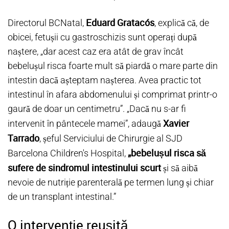
Eduard Gratacós
Directorul BCNatal,
, explică că, de
obicei, fetușii cu gastroschizis sunt operați după
naștere, „dar acest caz era atât de grav încât
bebelușul risca foarte mult să piardă o mare parte din
intestin dacă așteptam nașterea. Avea practic tot
intestinul în afara abdomenului și comprimat printr-o
gaură de doar un centimetru”. „Dacă nu s-ar fi
Xavier
intervenit în pântecele mamei”, adaugă
Tarrado
, șeful Serviciului de Chirurgie al SJD
„bebelușul risca să
Barcelona Children's Hospital,
sufere de sindromul intestinului scurt
și să aibă
nevoie de nutriție parenterală pe termen lung și chiar
de un transplant intestinal.”
O intervenție reușită