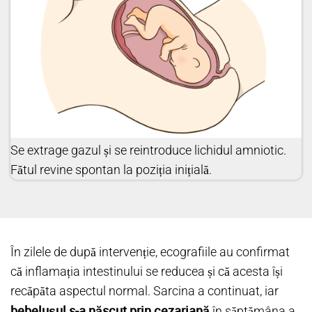
Se extrage gazul și se reintroduce lichidul amniotic.
Fătul revine spontan la poziția inițială.
În zilele de după intervenție, ecografiile au confirmat
că inflamația intestinului se reducea și că acesta își
recăpăta aspectul normal. Sarcina a continuat, iar
bebelușul s-a născut prin cezariană
în săptămâna a