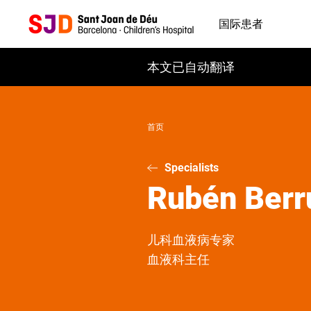
跳
转
国际患者
到
主
本文已自动翻译
要
内
容
首页
Specialists
Rubén
Ber
儿科血液病专家
血液科主任