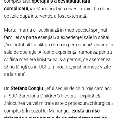
operația s-a desfășurat fără
complexității,
complicații
, iar Mariangel și-a revenit rapid. La doar
opt zile după intervenție, a fost externată.
Marta, mama ei, subliniază în mod special sprijinul
familiei ca parte esențială a experienței sale în spital:
„Am putut să fiu alături de ea în permanență, chiar și în
sala de operație. A fost o experiență frumoasă, pentru
că fiica mea era liniștită. Mi s-a permis, de asemenea,
să fiu lângă ea în UCI, zi și noapte, și să primesc vizite
de la rude”.
Stefano Congiu
Dr.
, șeful secției de chirurgie cardiacă
al SJD Barcelona Children's Hospital, explică că
„înlocuirea valvei mitrale este o procedură chirurgicală
exista un risc
complexă. În cazul lui Mariangel,