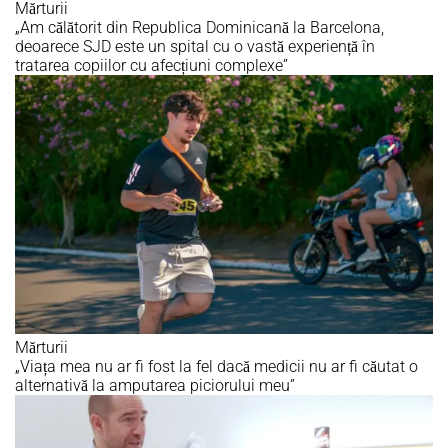
Mărturii
„Am călătorit din Republica Dominicană la Barcelona,
deoarece SJD este un spital cu o vastă experiență în
tratarea copiilor cu afecțiuni complexe”
Mărturii
„Viața mea nu ar fi fost la fel dacă medicii nu ar fi căutat o
alternativă la amputarea piciorului meu”