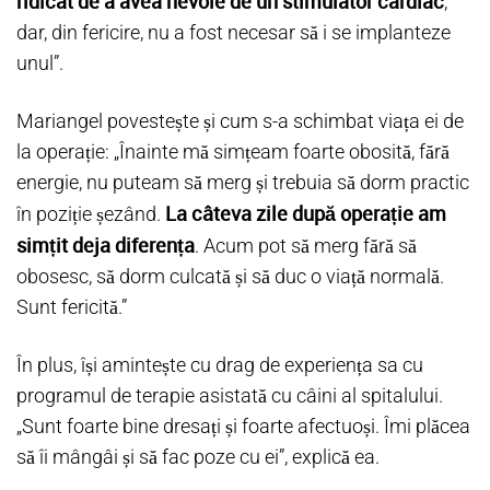
ridicat de a avea nevoie de un stimulator cardiac
,
dar, din fericire, nu a fost necesar să i se implanteze
unul”.
Mariangel povestește și cum s-a schimbat viața ei de
la operație: „Înainte mă simțeam foarte obosită, fără
energie, nu puteam să merg și trebuia să dorm practic
La câteva zile după operație am
în poziție șezând.
simțit deja diferența
. Acum pot să merg fără să
obosesc, să dorm culcată și să duc o viață normală.
Sunt fericită.”
În plus, își amintește cu drag de experiența sa cu
programul de terapie asistată cu câini al spitalului.
„Sunt foarte bine dresați și foarte afectuoși. Îmi plăcea
să îi mângâi și să fac poze cu ei”, explică ea.