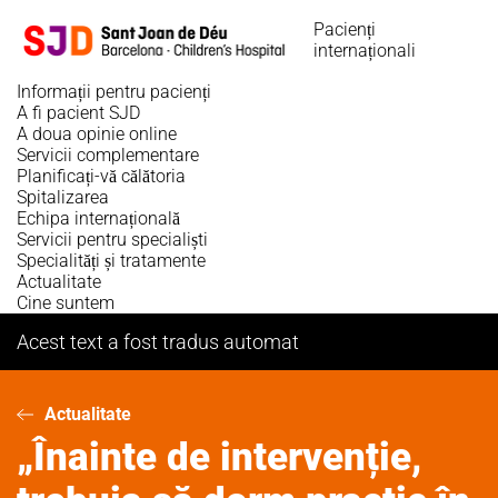
Sari
Pacienți
la
internaționali
conținutul
principal
Informații pentru pacienți
A fi pacient SJD
A doua opinie online
Servicii complementare
Planificați-vă călătoria
Spitalizarea
Echipa internațională
Servicii pentru specialiști
Specialități și tratamente
Actualitate
Cine suntem
Acest text a fost tradus automat
Actualitate
„Înainte de intervenție,