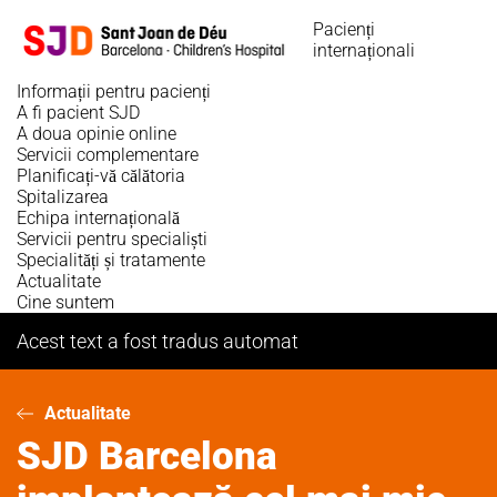
Sari
Pacienți
la
internaționali
conținutul
principal
Informații pentru pacienți
A fi pacient SJD
A doua opinie online
Servicii complementare
Planificați-vă călătoria
Spitalizarea
Echipa internațională
Servicii pentru specialiști
Specialități și tratamente
Actualitate
Cine suntem
Acest text a fost tradus automat
Actualitate
SJD Barcelona