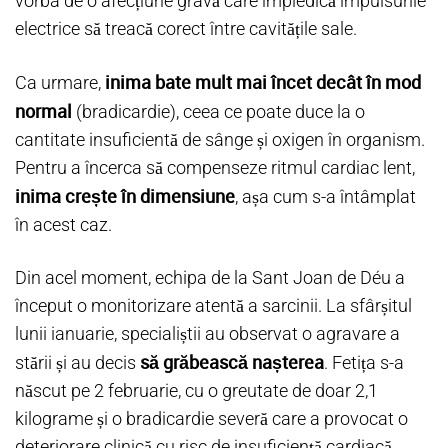
vorba de o afecțiune gravă care împiedică impulsurile
electrice să treacă corect între cavitățile sale.
inima bate mult mai încet decât în mod
Ca urmare,
normal
(bradicardie), ceea ce poate duce la o
cantitate insuficientă de sânge și oxigen în organism.
Pentru a încerca să compenseze ritmul cardiac lent,
inima crește în dimensiune
, așa cum s-a întâmplat
în acest caz.
Din acel moment, echipa de la Sant Joan de Déu a
început o monitorizare atentă a sarcinii. La sfârșitul
lunii ianuarie, specialiștii au observat o agravare a
să grăbească nașterea
stării și au decis
. Fetița s-a
născut pe 2 februarie, cu o greutate de doar 2,1
kilograme și o bradicardie severă care a provocat o
deteriorare clinică cu risc de insuficiență cardiacă.