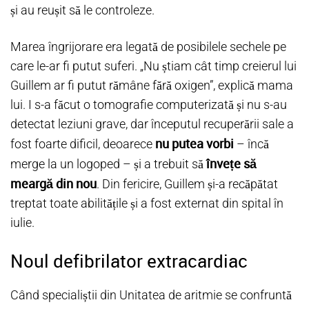
și au reușit să le controleze.
Marea îngrijorare era legată de posibilele sechele pe
care le-ar fi putut suferi. „Nu știam cât timp creierul lui
Guillem ar fi putut rămâne fără oxigen”, explică mama
lui. I s-a făcut o tomografie computerizată și nu s-au
detectat leziuni grave, dar începutul recuperării sale a
nu putea vorbi
fost foarte dificil, deoarece
– încă
învețe să
merge la un logoped – și a trebuit să
meargă din nou
. Din fericire, Guillem și-a recăpătat
treptat toate abilitățile și a fost externat din spital în
iulie.
Noul defibrilator extracardiac
Când specialiștii din Unitatea de aritmie se confruntă