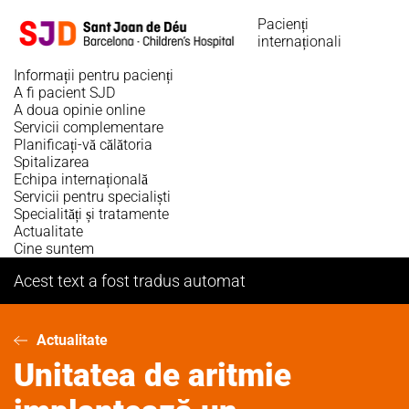
Sari
Pacienți
la
internaționali
conținutul
principal
Informații pentru pacienți
A fi pacient SJD
A doua opinie online
Servicii complementare
Planificați-vă călătoria
Spitalizarea
Echipa internațională
Servicii pentru specialiști
Specialități și tratamente
Actualitate
Cine suntem
Acest text a fost tradus automat
Actualitate
Unitatea de aritmie