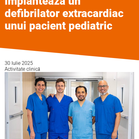
implantează un
defibrilator extracardiac
unui pacient pediatric
30 Iulie 2025
Activitate clinică