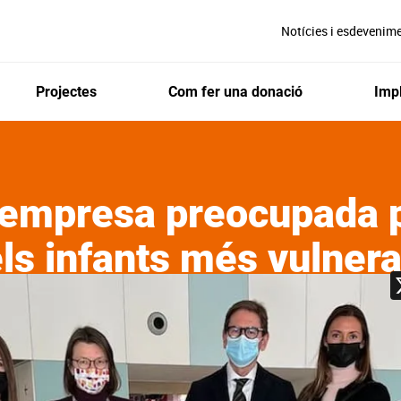
Notícies i esdevenim
Projectes
Com fer una donació
Impl
empresa preocupada 
ls infants més vulner