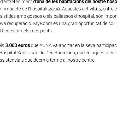
s d'entreteniment
d'una de les habitacions del nostre hosp
'impacte de l'hospitalització. Aquestes activitats, entre el
ssistides amb gossos o els pallassos d'hospital, són impor
 seva recuperació. MyRoom és una gran oportunitat de col·
 benestar dels més petits.
els
3.000 euros
que AUNA va aportar en la seva participac
l'Hospital Sant Joan de Déu Barcelona, que en aquesta edi
 assistencials que duem a terme al nostre centre.