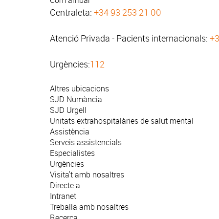
Com arribar
Centraleta:
+34 93 253 21 00
Atenció Privada - Pacients internacionals:
+3
Urgències:
112
Altres ubicacions
SJD Numància
SJD Urgell
Unitats extrahospitalàries de salut mental
Assistència
Serveis assistencials
Especialistes
Urgències
Visita't amb nosaltres
Directe a
Intranet
Treballa amb nosaltres
Recerca