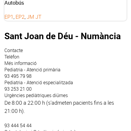
Autobús
EP1
,
EP2
,
JM
JT
Sant Joan de Déu - Numància
Contacte
Telèfon
Més informació
Pediatria - Atenció primària
93 495 79 98
Pediatria - Atenció especialitzada
93 253 21 00
Urgències pediàtriques diürnes
De 8:00 a 22:00 h (s'admeten pacients fins a les
21:00 h).
93 444 54 44