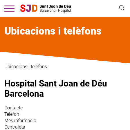
Vés
al
contingut
Ubicacions i telèfons
Ubicacions i telèfons
Hospital Sant Joan de Déu
Barcelona
Contacte
Telèfon
Més informació
Centraleta