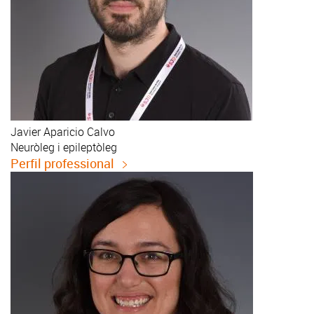
Javier
Aparicio Calvo
Neuròleg i epileptòleg
Perfil professional