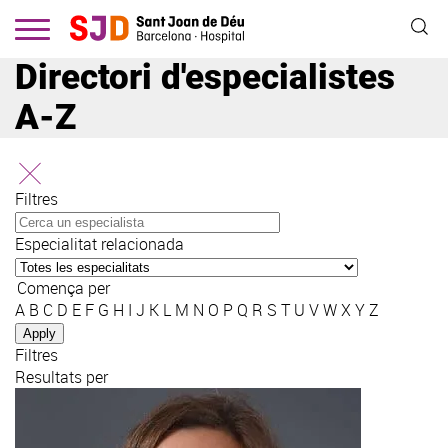
Vés
al
contingut
Directori d'especialistes
A-Z
Filtres
Especialitat relacionada
Comença per
A
B
C
D
E
F
G
H
I
J
K
L
M
N
O
P
Q
R
S
T
U
V
W
X
Y
Z
Filtres
Resultats per