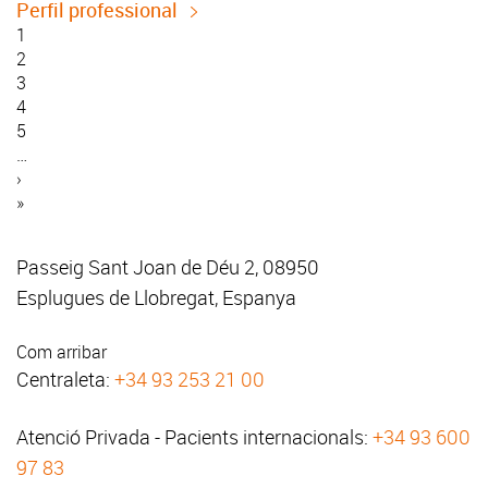
Perfil professional
Pàgina
1
actual
Pàgina
2
Paginació
Pàgina
3
Pàgina
4
Pàgina
5
…
Pàgina
›
següent
Última
»
pàgina
Passeig Sant Joan de Déu 2, 08950
Esplugues de Llobregat, Espanya
Com arribar
Centraleta:
+34 93 253 21 00
Atenció Privada - Pacients internacionals:
+34 93 600
97 83