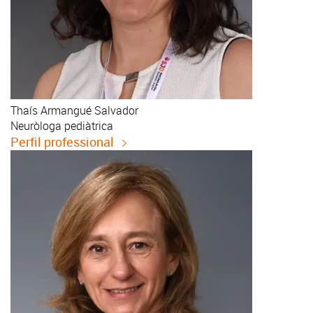
Thaís
Armangué Salvador
Neuròloga pediàtrica
Perfil professional