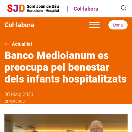
Vés
Col·labora
al
contingut
Col·labora
Dona
Actualitat
Banco Mediolanum es
preocupa pel benestar
dels infants hospitalitzats
30 Maig 2023
Empreses