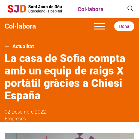
Vés
Col·labora
al
contingut
Col·labora
Dona
Actualitat
La casa de Sofia compta
amb un equip de raigs X
portàtil gràcies a Chiesi
España
02 Desembre 2022
Empreses