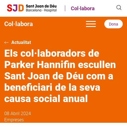
Vés
Col·labora
al
contingut
Col·labora
Dona
Actualitat
Els col·laboradors de
Parker Hannifin escullen
Sant Joan de Déu com a
beneficiari de la seva
causa social anual
08 Abril 2024
Empreses