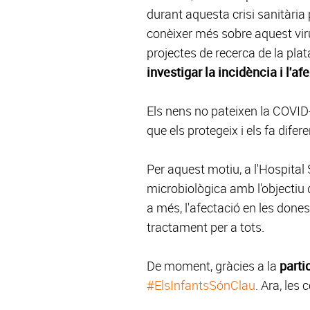
durant aquesta crisi sanitàri
conèixer més sobre aquest vir
projectes de recerca de la pl
investigar la incidència i l'a
Els nens no pateixen la COVID
que els protegeix i els fa difer
Per aquest motiu, a l'Hospita
microbiològica amb l'objectiu d
a més, l'afectació en les done
tractament per a tots.
De moment, gràcies a la
parti
#ElsInfantsSónClau
. Ara, les