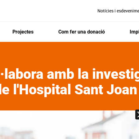
Notícies i esdevenim
Projectes
Com fer una donació
Impl
l·labora amb la investi
 l'Hospital Sant Joan