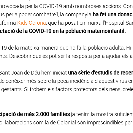
a provocada per la COVID-19 amb nombroses accions. Cons
us per a poder combatre'l, la companyia
ha fet una donac
ataforma
Kids Corona
, que ha posat en marxa l'Hospital S
fectació de la COVID-19 en la població maternoinfantil.
-19 de la mateixa manera que ho fa la població adulta. H
ents. Descobrir què és pot ser la resposta per a ajudar els a
l Sant Joan de Déu hem iniciat
una sèrie d'estudis de rece
e conèixer més sobre la poca incidència d'aquest virus en la
s gestants. Si trobem els factors protectors dels nens, cr
cipació de més 2.000 famílies
ja tenim la mostra suficient
 col·laboracions com la de Colonial són imprescindibles per