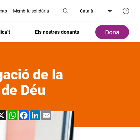
ents
Memòria solidària
Dona
ica’t
Els nostres donants
gació de la
 de Déu
X
WhatsApp
Facebook
LinkedIn
Email