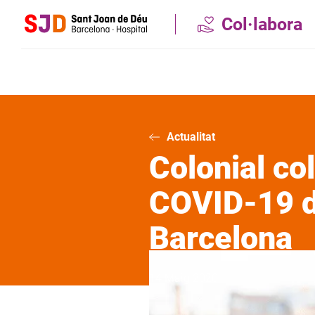
Vés
Col·labora
al
contingut
Actualitat
Colonial co
COVID-19 de
Barcelona
14 Maig 2020