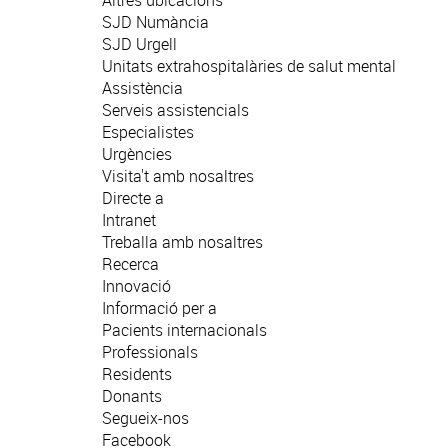
Altres ubicacions
SJD Numància
SJD Urgell
Unitats extrahospitalàries de salut mental
Assistència
Serveis assistencials
Especialistes
Urgències
Visita't amb nosaltres
Directe a
Intranet
Treballa amb nosaltres
Recerca
Innovació
Informació per a
Pacients internacionals
Professionals
Residents
Donants
Segueix-nos
Facebook