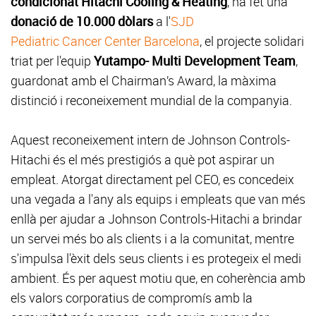
condicionat Hitachi Cooling & Heating
, ha fet una
donació de 10.000 dòlars
a l'
SJD
Pediatric Cancer Center Barcelona
, el projecte solidari
triat per l'equip
Yutampo- Multi Development Team
,
guardonat amb el Chairman’s Award, la màxima
distinció i reconeixement mundial de la companyia.
Aquest reconeixement intern de Johnson Controls-
Hitachi és el més prestigiós a què pot aspirar un
empleat. Atorgat directament pel CEO, es concedeix
una vegada a l'any als equips i empleats que van més
enllà per ajudar a Johnson Controls-Hitachi a brindar
un servei més bo als clients i a la comunitat, mentre
s'impulsa l'èxit dels seus clients i es protegeix el medi
ambient. És per aquest motiu que, en coherència amb
els valors corporatius de compromís amb la