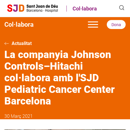
Vés
Col·labora
al
contingut
Col·labora
Dona
Actualitat
La companyia Johnson
Controls–Hitachi
col·labora amb l'SJD
Pediatric Cancer Center
Barcelona
30 Març 2021