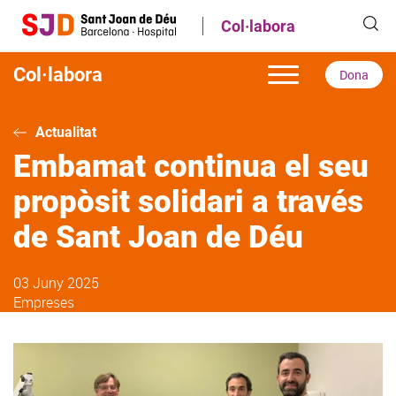
Vés
Col·labora
al
contingut
Col·labora
Dona
Actualitat
Embamat continua el seu
propòsit solidari a través
de Sant Joan de Déu
03 Juny 2025
Empreses