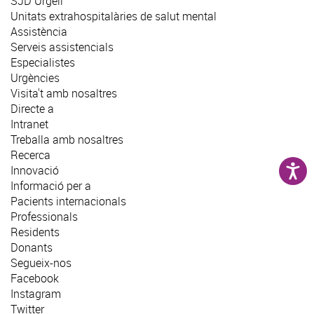
SJD Urgell
Unitats extrahospitalàries de salut mental
Assistència
Serveis assistencials
Especialistes
Urgències
Visita't amb nosaltres
Directe a
Intranet
Treballa amb nosaltres
Recerca
Innovació
Informació per a
Pacients internacionals
Professionals
Residents
Donants
Segueix-nos
Facebook
Instagram
Twitter