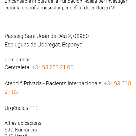
L’incansable impuls de la Fundación Noelia per investigar i
curar la distròfia muscular per dèficit de col·lagen VI
Passeig Sant Joan de Déu 2, 08950
Esplugues de Llobregat, Espanya
Com arribar
Centraleta:
+34 93 253 21 00
Atenció Privada - Pacients internacionals:
+34 93 600
97 83
Urgències:
112
Altres ubicacions
SJD Numància