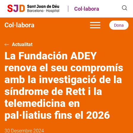
Vés
Col·labora
al
contingut
Col·labora
Dona
Actualitat
La Fundación ADEY
renova el seu compromís
amb la investigació de la
síndrome de Rett i la
telemedicina en
pal·liatius fins el 2026
30 Desembre 2024