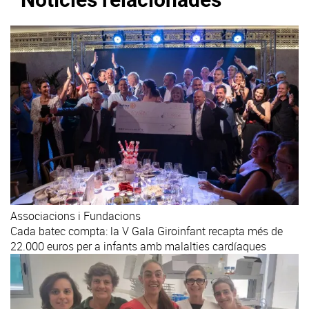
Associacions i Fundacions
Cada batec compta: la V Gala Giroinfant recapta més de
22.000 euros per a infants amb malalties cardíaques