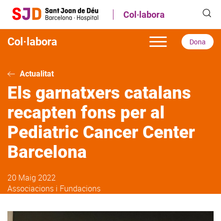
Vés
Col·labora
al
contingut
Col·labora
Dona
Actualitat
Els garnatxers catalans
recapten fons per al
Pediatric Cancer Center
Barcelona
20 Maig 2022
Associacions i Fundacions