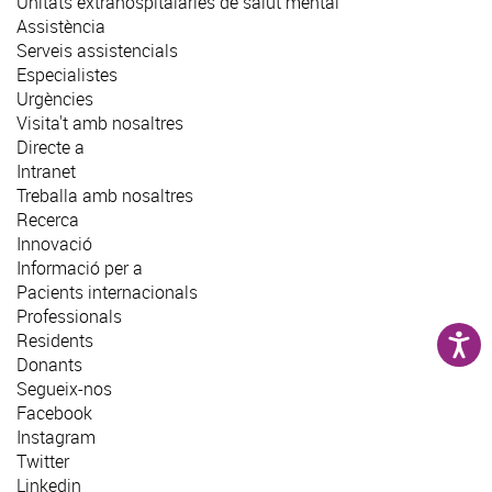
Unitats extrahospitalàries de salut mental
Assistència
Serveis assistencials
Especialistes
Urgències
Visita't amb nosaltres
Directe a
Intranet
Treballa amb nosaltres
Recerca
Innovació
Informació per a
Pacients internacionals
Professionals
Residents
Donants
Segueix-nos
Facebook
Instagram
Twitter
Linkedin