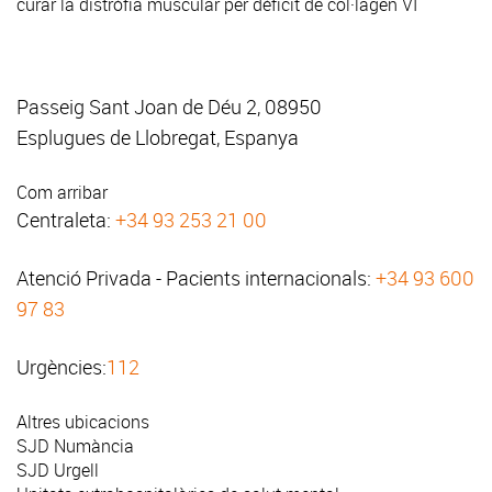
curar la distròfia muscular per dèficit de col·lagen VI
Passeig Sant Joan de Déu 2, 08950
Esplugues de Llobregat, Espanya
Com arribar
Centraleta:
+34 93 253 21 00
Atenció Privada - Pacients internacionals:
+34 93 600
97 83
Urgències:
112
Altres ubicacions
SJD Numància
SJD Urgell