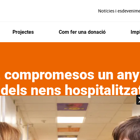
Notícies i esdevenim
Projectes
Com fer una donació
Impl
, compromesos un an
 dels nens hospitalitza