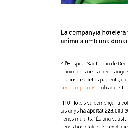
La companyia hotelera 
animals amb una donaci
A l'Hospital Sant Joan de Déu B
d'ànim dels nens i nenes ingre
als nostres petits pacients, i 
seu compromís
amb aquest p
H10 Hotels va començar a col·
sis anys
ha aportat 228.000 e
nenes malalts. “És una satisfac
nenes hospitalitzats”, expliqu