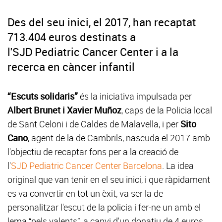
Des del seu inici, el 2017, han recaptat
713.404 euros destinats a
l'SJD Pediatric Cancer Center i a la
recerca en càncer infantil
“Escuts solidaris”
és la iniciativa impulsada per
Albert Brunet i Xavier Muñoz
, caps de la Policia local
de Sant Celoni i de Caldes de Malavella, i per
Sito
Cano
, agent de la de Cambrils, nascuda el 2017 amb
l'objectiu de recaptar fons per a la creació de
l'
SJD Pediatric Cancer Center Barcelona
. La idea
original que van tenir en el seu inici, i que ràpidament
es va convertir en tot un èxit, va ser la de
personalitzar l'escut de la policia i fer-ne un amb el
lema “pels valents”, a canvi d'un donatiu de 4 euros.