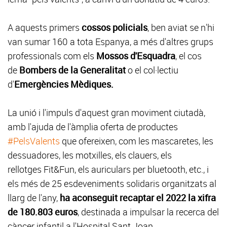
A aquests primers
cossos policials
, ben aviat se n'hi
van sumar 160 a tota Espanya, a més d'altres grups
professionals com els
Mossos d'Esquadra
, el cos
de
Bombers de la Generalitat
o el col·lectiu
d'
Emergències Mèdiques.
La unió i l'impuls d'aquest gran moviment ciutadà,
amb l'ajuda de l'àmplia oferta de productes
#PelsValents
que ofereixen, com les mascaretes, les
dessuadores, les motxilles, els clauers, els
rellotges Fit&Fun, els auriculars per bluetooth, etc., i
els més de 25 esdeveniments solidaris organitzats al
llarg de l'any,
ha aconseguit recaptar el 2022 la xifra
de 180.803 euros
, destinada a impulsar la recerca del
càncer infantil a l'Hospital Sant Joan