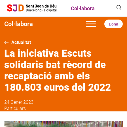
Vés
Col·labora
al
contingut
Col·labora
Dona
Actualitat
La iniciativa Escuts
solidaris bat rècord de
recaptació amb els
180.803 euros del 2022
24 Gener 2023
Particulars