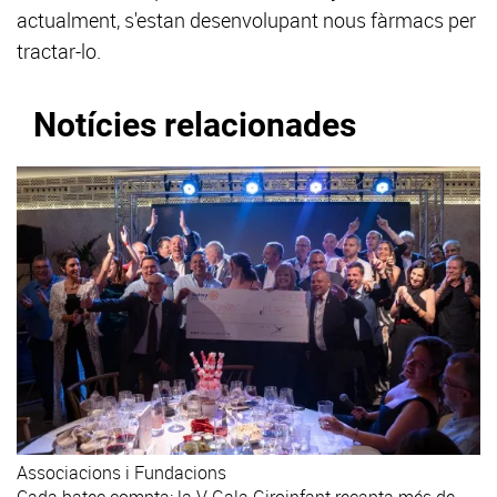
actualment, s'estan desenvolupant nous fàrmacs per
tractar-lo.
Notícies relacionades
Associacions i Fundacions
Cada batec compta: la V Gala Giroinfant recapta més de