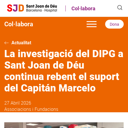
Vés
Col·labora
al
contingut
Col·labora
Dona
Actualitat
La investigació del DIPG a
Sant Joan de Déu
continua rebent el suport
del Capitán Marcelo
27 Abril 2026
Associacions i Fundacions