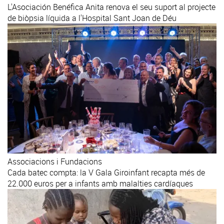
L'Asociación Benéfica Anita renova el seu suport al projecte
de biòpsia líquida a l'Hospital Sant Joan de Déu
Associacions i Fundacions
Cada batec compta: la V Gala Giroinfant recapta més de
22.000 euros per a infants amb malalties cardíaques