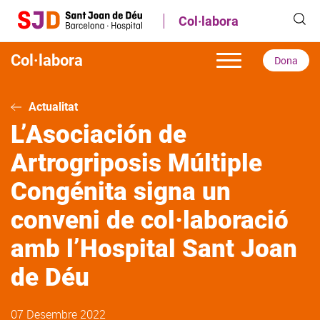
Vés
Col·labora
al
contingut
Col·labora
Dona
Actualitat
L’Asociación de
Artrogriposis Múltiple
Congénita signa un
conveni de col·laboració
amb l’Hospital Sant Joan
de Déu
07 Desembre 2022