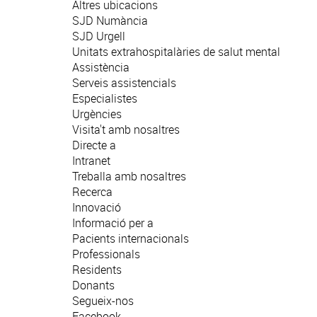
Altres ubicacions
SJD Numància
SJD Urgell
Unitats extrahospitalàries de salut mental
Assistència
Serveis assistencials
Especialistes
Urgències
Visita't amb nosaltres
Directe a
Intranet
Treballa amb nosaltres
Recerca
Innovació
Informació per a
Pacients internacionals
Professionals
Residents
Donants
Segueix-nos
Facebook