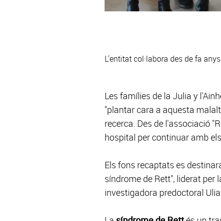
L'entitat col·labora des de fa an
Les famílies de la Julia y l'Ai
"plantar cara a aquesta malalti
recerca. Des de l'associació "
hospital per continuar amb els
Els fons recaptats es destina
síndrome de Rett", liderat per 
investigadora predoctoral Ul
La
síndrome de Rett
és un tra