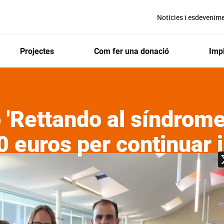
Notícies i esdevenim
Projectes
Com fer una donació
Impl
ó 'Rettando al síndrome
 euros per continuar 