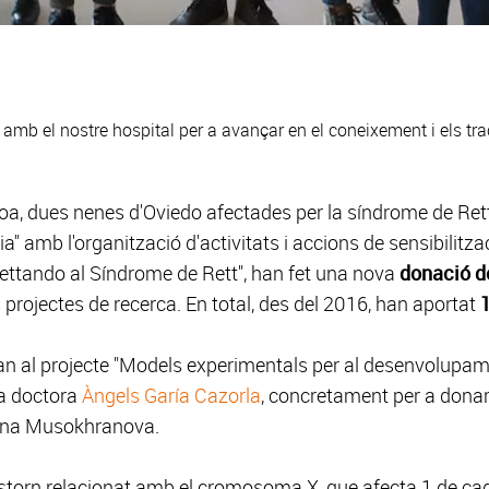
ys amb el nostre hospital per a avançar en el coneixement i els t
nhoa, dues nenes d'Oviedo afectades per la síndrome de Ret
a" amb l'organització d'activitats i accions de sensibilitza
Rettando al Síndrome de Rett", han fet una nova
donació d
 projectes de recerca. En total, des del 2016, han aportat
ran al projecte "Models experimentals per al desenvolupa
la doctora
Àngels Garía Cazorla
, concretament per a donar 
iana Musokhranova.
storn relacionat amb el cromosoma X, que afecta 1 de c