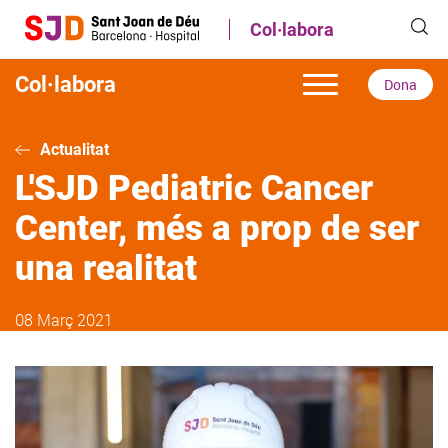
Vés
Col·labora
al
contingut
Col·labora
Dona
Actualitat
L'SJD Pediatric Cancer
Center, més a prop de ser
una realitat
08 Març 2021