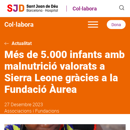
Vés
Col·labora
al
contingut
Col·labora
Dona
Actualitat
Més de 5.000 infants amb
malnutrició valorats a
Sierra Leone gràcies a la
Fundació Àurea
27 Desembre 2023
Associacions i Fundacions