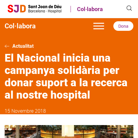
Vés
Col·labora
al
contingut
Col·labora
Dona
Actualitat
El Nacional inicia una
campanya solidària per
donar suport a la recerca
al nostre hospital
15 Novembre 2018