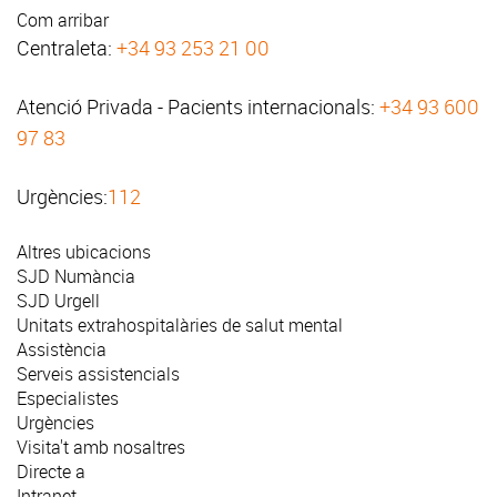
Com arribar
Centraleta:
+34 93 253 21 00
Atenció Privada - Pacients internacionals:
+34 93 600
97 83
Urgències:
112
Altres ubicacions
SJD Numància
SJD Urgell
Unitats extrahospitalàries de salut mental
Assistència
Serveis assistencials
Especialistes
Urgències
Visita't amb nosaltres
Directe a
Intranet