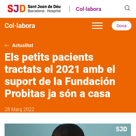
Vés
Col·labora
al
contingut
Col·labora
Dona
Actualitat
Els petits pacients
tractats el 2021 amb el
suport de la Fundación
Probitas ja són a casa
28 Març 2022