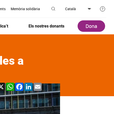
ents
Memòria solidària
Dona
ica’t
Els nostres donants
les a
X
WhatsApp
Facebook
LinkedIn
Email