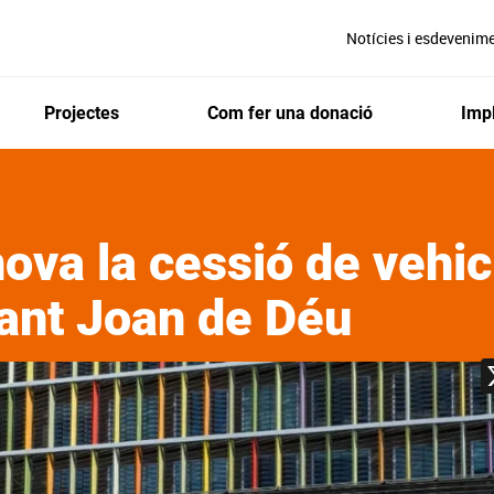
Notícies i esdevenim
Projectes
Com fer una donació
Impl
va la cessió de vehic
Sant Joan de Déu