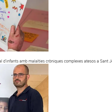
al d'infants amb malalties cròniques complexes atesos a Sant 