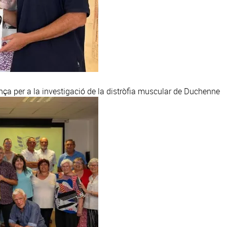
ça per a la investigació de la distròfia muscular de Duchenne