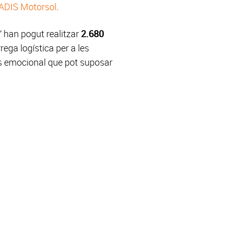
ADIS Motorsol
.
” han pogut realitzar
2.680
ega logística per a les
rès emocional que pot suposar