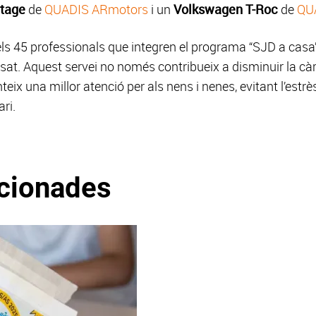
rtage
de
QUADIS ARmotors
i un
Volkswagen T-Roc
de
QU
els 45 professionals que integren el programa “SJD a casa
sat. Aquest servei no només contribueix a disminuir la càrr
teix una millor atenció per als nens i nenes, evitant l’est
ari.
acionades