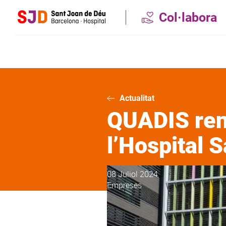
Vés
Col·labora
al
contingut
Actualitat
QUADIS reno
l’Hospital 
08 Juliol 2024
Empreses