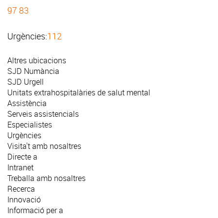
97 83
Urgències:
112
Altres ubicacions
SJD Numància
SJD Urgell
Unitats extrahospitalàries de salut mental
Assistència
Serveis assistencials
Especialistes
Urgències
Visita't amb nosaltres
Directe a
Intranet
Treballa amb nosaltres
Recerca
Innovació
Informació per a