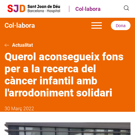
Vés
Col·labora
al
contingut
Col·labora
Dona
Actualitat
Querol aconsegueix fons
per a la recerca del
càncer infantil amb
l'arrodoniment solidari
30 Març 2022