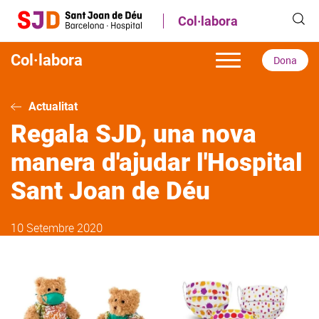
Vés
Col·labora
al
contingut
Col·labora
Dona
Actualitat
Regala SJD, una nova
manera d'ajudar l'Hospital
Sant Joan de Déu
10 Setembre 2020