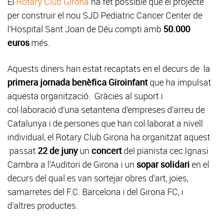
El
Rotary Club Girona
ha fet possible que el projecte
per construir el nou SJD Pediatric Cancer Center de
l’Hospital Sant Joan de Déu compti amb
50.000
euros
més.
Aquests diners han estat recaptats en el decurs de la
primera jornada benèfica Giroinfant
que ha impulsat
aquesta organització. Gràcies al suport i
col·laboració d’una setantena d’empreses d’arreu de
Catalunya i de persones que han col·laborat a nivell
individual, el Rotary Club Girona ha organitzat aquest
passat
22 de juny
un
concert
del pianista cec Ignasi
Cambra a l’Auditori de Girona i un
sopar solidari
en el
decurs del qual es van sortejar obres d’art, joies,
samarretes del F.C. Barcelona i del Girona FC, i
d’altres productes.