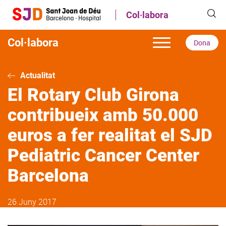
Vés
Col·labora
al
contingut
Col·labora
Dona
Actualitat
El Rotary Club Girona
contribueix amb 50.000
euros a fer realitat el SJD
Pediatric Cancer Center
Barcelona
26 Juny 2017