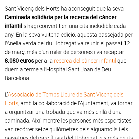
Sant Vicenç dels Horts ha aconseguit que la seva
Caminada solidària per la recerca del càncer
infantil
s’hagi convertit en una cita ineludible cada
any. En la seva vuitena edició, aquesta passejada per
l’Anella verda del riu Llobregat va reunir, el passat 12
de març, més d’un miler de persones i va recaptar
8.080 euros
per a la
recerca del càncer infantil
que
duem a terme a l’Hospital Sant Joan de Déu
Barcelona.
L'
Associació de Temps Lleure de Sant Vicenç dels
Horts
, amb la col·laboració de l'Ajuntament, va tornar
a organitzar una trobada que va més enllà d’una
caminada. Així, mentre les persones més esportistes
van recórrer setze quilòmetres pels aiguamolls i els
paisatges del parc fluvial del Llobregat, els més petits