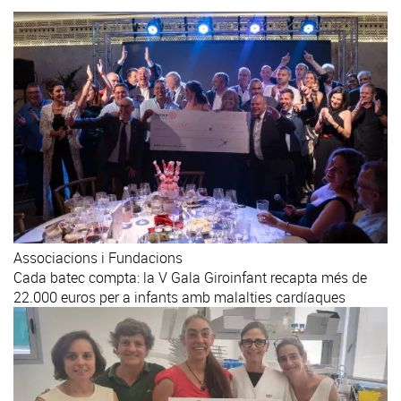
Associacions i Fundacions
Cada batec compta: la V Gala Giroinfant recapta més de
22.000 euros per a infants amb malalties cardíaques