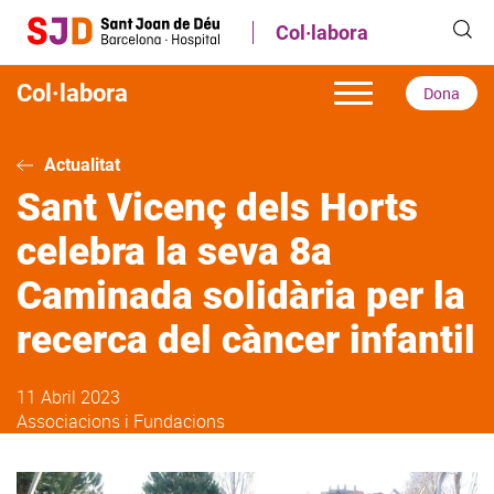
Vés
Col·labora
al
contingut
Col·labora
Dona
Actualitat
Sant Vicenç dels Horts
celebra la seva 8a
Caminada solidària per la
recerca del càncer infantil
11 Abril 2023
Associacions i Fundacions